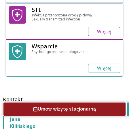
STI
Infekcja przenoszona drogą płciową
Sexually transmitted infection
Więcej
Wsparcie
Psychologiczno-seksuologiczne
Więcej
Kontakt
Centrum
Umów wizytę stacjonarną
PrEP
Jana
Kilińskiego