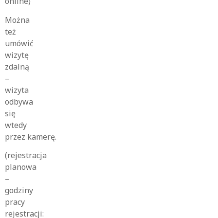
online)
Można
też
umówić
wizytę
zdalną
–
wizyta
odbywa
się
wtedy
przez kamerę.
(rejestracja
planowa
–
godziny
pracy
rejestracji: