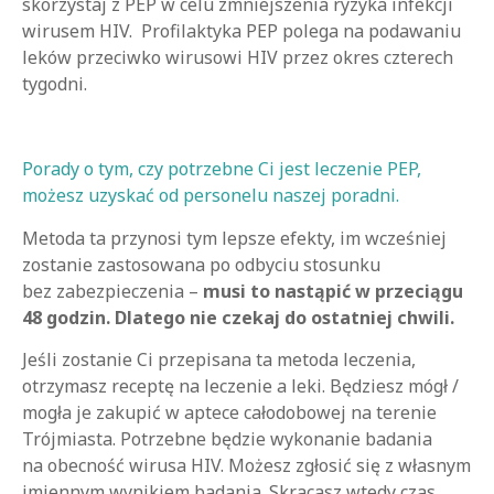
skorzystaj z PEP w celu zmniejszenia ryzyka infekcji
wirusem HIV. Profilaktyka PEP polega na podawaniu
leków przeciwko wirusowi HIV przez okres czterech
tygodni.
Porady o tym, czy potrzebne Ci jest leczenie PEP,
możesz uzyskać od personelu naszej poradni.
Metoda ta przynosi tym lepsze efekty, im wcześniej
zostanie zastosowana po odbyciu stosunku
bez zabezpieczenia –
musi to nastąpić w przeciągu
48 godzin. Dlatego nie czekaj do ostatniej chwili.
Jeśli zostanie Ci przepisana ta metoda leczenia,
otrzymasz receptę na leczenie a leki. Będziesz mógł /
mogła je zakupić w aptece całodobowej na terenie
Trójmiasta. Potrzebne będzie wykonanie badania
na obecność wirusa HIV. Możesz zgłosić się z własnym
imiennym wynikiem badania. Skracasz wtedy czas